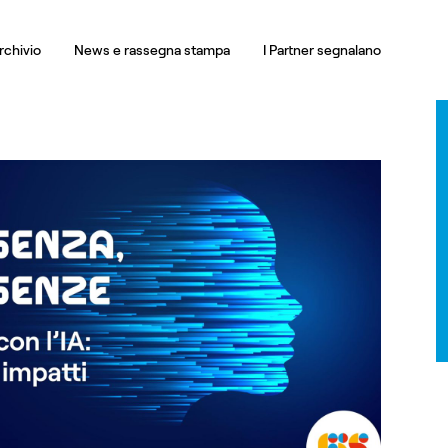
rchivio
News e rassegna stampa
I Partner segnalano